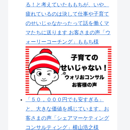
る！と考えていたももちが、いや、
疲れているのは決して仕事や子育て
のせいじゃなかったって話を働くマ
マたちに送ります お客さまの声「ウ
ォーリーコーチング」ももち様
「５０，０００円でも安すぎる」
と、大きな価値を感じています。お
客さまの声「シェアマーケティング
コンサルティング」横山浩之様