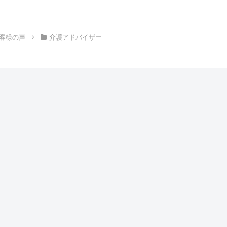
は、非常に中身の濃いコ
ただき、ありがとうご
分をなり...
客様の声
介護アドバイザー