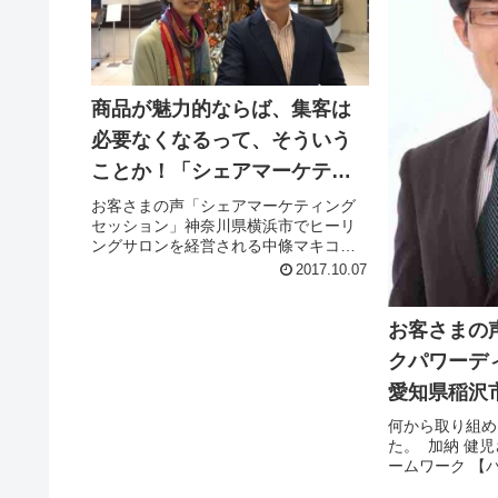
商品が魅力的ならば、集客は
必要なくなるって、そういう
ことか！「シェアマーケティ
ングセッション」お客様の声
お客さまの声「シェアマーケティング
セッション」神奈川県横浜市でヒーリ
ングサロンを経営される中條マキコさ
んより コンサルを受講する前の自分は
2017.10.07
今まで時間とお金をかけて学んできた
ことを 多くの人に役立てられるように
なりたい、と思いながら、 セッ...
お客さまの
クパワーデ
愛知県稲沢
門家 「快
何から取り組め
た。 加納 健
加納健児さ
ームワーク 【
サルティング】