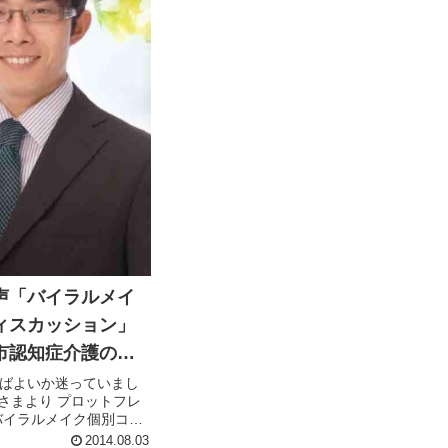
声「バイラルメイ
ィスカッション」
市認知症介護の専
護ライフ案内人」の
ばよいか迷っていまし
児さまより プロットフレ
んより
バイラルメイク個別コン
に ご参加いただいた感
2014.08.03