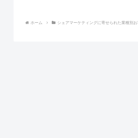
想です。 今日
ンサルをしてい
ざいました。 自
ホーム
シェアマーケティングに寄せられた業種別お