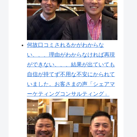
何故口コミされるかがわからな
い、、、理由がわからなければ再現
ができない、、、結果が出ていても
自信が持てず不用な不安にかられて
いました。お客さまの声「シェアマ
ーケティングコンサルティング」