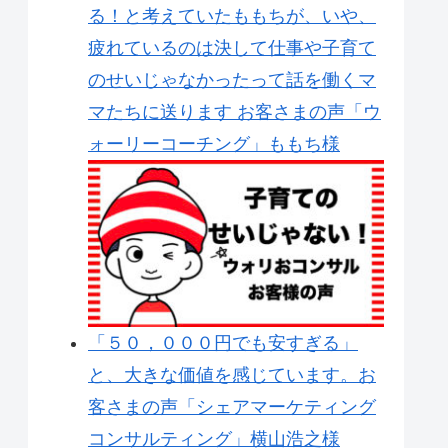
る！と考えていたももちが、いや、
疲れているのは決して仕事や子育て
のせいじゃなかったって話を働くマ
マたちに送ります お客さまの声「ウ
ォーリーコーチング」ももち様
「５０，０００円でも安すぎる」
と、大きな価値を感じています。お
客さまの声「シェアマーケティング
コンサルティング」横山浩之様