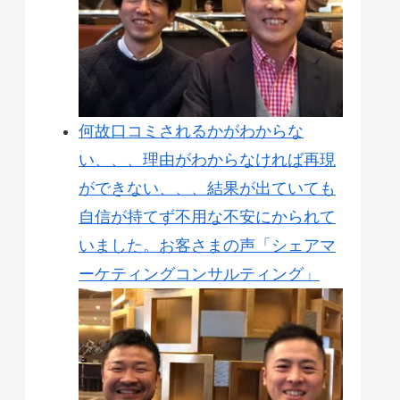
何故口コミされるかがわからな
い、、、理由がわからなければ再現
ができない、、、結果が出ていても
自信が持てず不用な不安にかられて
いました。お客さまの声「シェアマ
ーケティングコンサルティング」