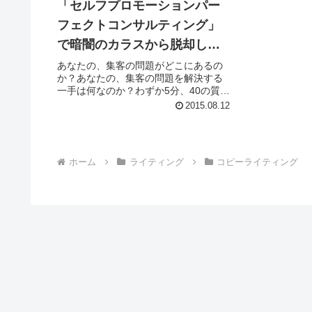
「セルフプロモーションパー
フェクトコンサルティング」
で暗闇のカラスから脱却しま
せんか？
あなたの、集客の問題がどこにあるの
か？あなたの、集客の問題を解決する
一手は何なのか？わずか5分、40の質問
に答えるだけで、問題と解決策が明確
2015.08.12
になる、ジャッジメントシート。こ
の、「ジャジメントシート」を活用し
た、個別コンサルティング。今回は、...
ホーム
ライティング
コピーライティング