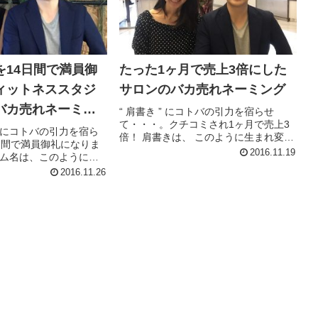
を14日間で満員御
たった1ヶ月で売上3倍にした
ィットネススタジ
サロンのバカ売れネーミング
バカ売れネーミン
“ 肩書き ” にコトバの引力を宿らせ
て・・・。クチコミされ1ヶ月で売上3
にコトバの引力を宿ら
倍！ 肩書きは、 このように生まれ変わ
日間で満員御礼になりま
りました！beforeアロマセラピスト
2016.11.19
ム名は、このように生
↓after10年間悩んだニキビボツボツを3
た。ウォリおこの成果
2016.11.26
カ月集中で卒業した ボタニカルセラピ
016年11月より、バイ
スト こ...
リープロデュースプラ
た田中祐子さ...