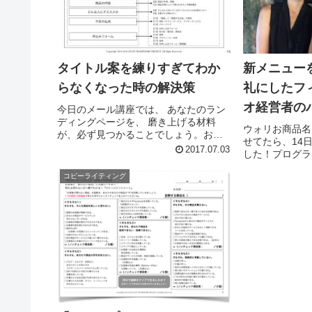
タイトル案を練りすぎてわか
新メニュー
らなくなった時の解決策
礼にしたフ
オ経営者の
今日のメール講座では、 あなたのラン
ディングページを、 磨き上げる材料
グ
ウォリお商品名
が、必ず見つかることでしょう。おは
せてたら、14
ウォリございます。 バイラルメイクプ
2017.07.03
した！プログラ
ロデューサー 小宇佐拓宏（こうさたく
まれ変わりまし
ひろ）です。岐阜県高山市で 足つぼサ
コピーライティング
を挙げたのは、2
ロン・セカンドハウスを経営さ...
ラルメイクセオ
ンに参加されてい