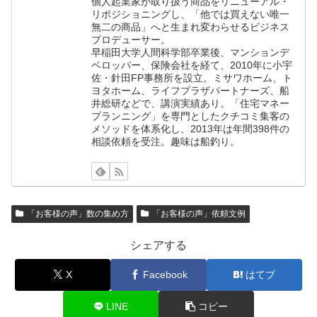
個人起業家が取り扱う商品をリニューアル・
リポジショニングし、「他では買えない唯一
無二の商品」へと生まれ変わらせるビジネス
プロデューサー。
早稲田大学人間科学部卒業後、マンションデ
ベロッパー、保険会社を経て、2010年に小宇
佐・針田FP事務所を設立。ミサワホーム、ト
ヨタホーム、ライフプラザパートナーズ、船
井総研などで、講演実績あり。「住宅マネー
プランニング」を専門としたクチコミ集客の
メソッドを体系化し、2013年は年間398件の
相談依頼を受注。趣味は船釣り。
「お客様の声」数の集め方
「お客様の声」依頼文例
シェアする
X
Facebook
はてブ
LINE
コピー