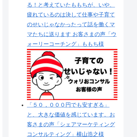
る！と考えていたももちが、いや、
疲れているのは決して仕事や子育て
のせいじゃなかったって話を働くマ
マたちに送ります お客さまの声「ウ
ォーリーコーチング」ももち様
「５０，０００円でも安すぎる」
と、大きな価値を感じています。お
客さまの声「シェアマーケティング
コンサルティング」横山浩之様