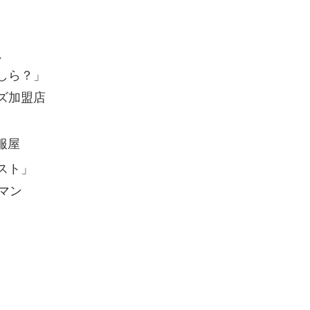
、
しら？」
ズ加盟店
」
服屋
スト」
マン
、