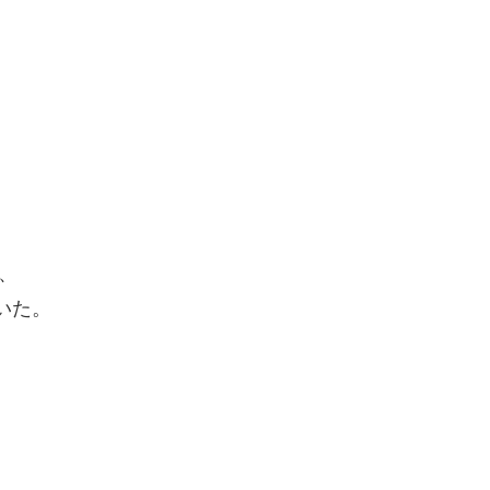
、
いた。