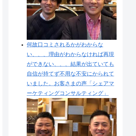
何故口コミされるかがわからな
い、、、理由がわからなければ再現
ができない、、、結果が出ていても
自信が持てず不用な不安にかられて
いました。お客さまの声「シェアマ
ーケティングコンサルティング」