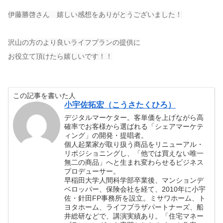
伊藤勝啓さん 嬉しい感想をありがとうございました！
沢山の方のより良いライフプランの提供に
お役立て頂けたら嬉しいです！！
この記事を書いた人
小宇佐拓宏（こうさたくひろ）
デジタルマーケター。客単価を上げながら高
確率でお客様から選ばれる「シェアマーケテ
ィング」の開発・提唱者。
個人起業家が取り扱う商品をリニューアル・
リポジショニングし、「他では買えない唯一
無二の商品」へと生まれ変わらせるビジネス
プロデューサー。
早稲田大学人間科学部卒業後、マンションデ
ベロッパー、保険会社を経て、2010年に小宇
佐・針田FP事務所を設立。ミサワホーム、ト
ヨタホーム、ライフプラザパートナーズ、船
井総研などで、講演実績あり。「住宅マネー