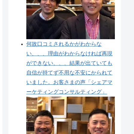
何故口コミされるかがわからな
い、、、理由がわからなければ再現
ができない、、、結果が出ていても
自信が持てず不用な不安にかられて
いました。お客さまの声「シェアマ
ーケティングコンサルティング」