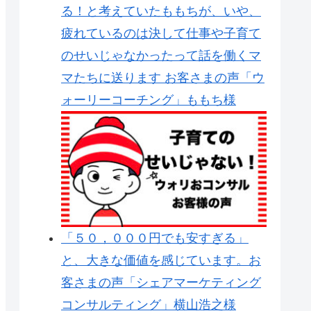
る！と考えていたももちが、いや、
疲れているのは決して仕事や子育て
のせいじゃなかったって話を働くマ
マたちに送ります お客さまの声「ウ
ォーリーコーチング」ももち様
「５０，０００円でも安すぎる」
と、大きな価値を感じています。お
客さまの声「シェアマーケティング
コンサルティング」横山浩之様