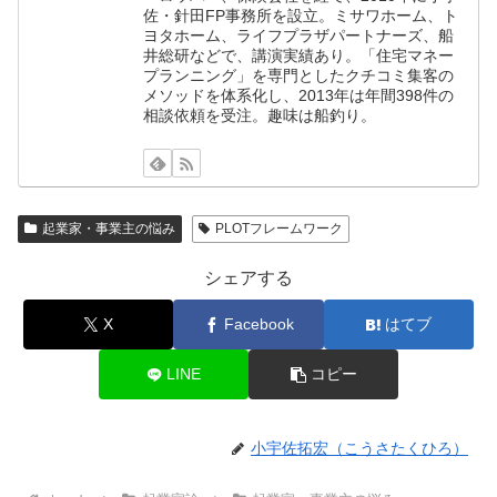
佐・針田FP事務所を設立。ミサワホーム、ト
ヨタホーム、ライフプラザパートナーズ、船
井総研などで、講演実績あり。「住宅マネー
プランニング」を専門としたクチコミ集客の
メソッドを体系化し、2013年は年間398件の
相談依頼を受注。趣味は船釣り。
起業家・事業主の悩み
PLOTフレームワーク
シェアする
X
Facebook
はてブ
LINE
コピー
小宇佐拓宏（こうさたくひろ）