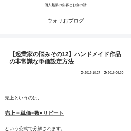
個人起業の集客とお金の話
ウォリおブログ
【起業家の悩みその12】ハンドメイド作品
の非常識な単価設定方法
2016.10.27
2018.06.30
売上というのは、
売上＝単価×数×リピート
という公式で分解されます。