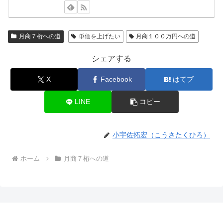
月商７桁への道
単価を上げたい
月商１００万円への道
シェアする
X
Facebook
はてブ
LINE
コピー
小宇佐拓宏（こうさたくひろ）
ホーム
月商７桁への道