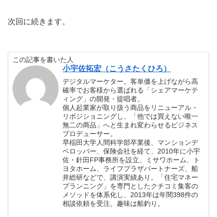
次回に続きます。
この記事を書いた人
小宇佐拓宏（こうさたくひろ）
デジタルマーケター。客単価を上げながら高
確率でお客様から選ばれる「シェアマーケテ
ィング」の開発・提唱者。
個人起業家が取り扱う商品をリニューアル・
リポジショニングし、「他では買えない唯一
無二の商品」へと生まれ変わらせるビジネス
プロデューサー。
早稲田大学人間科学部卒業後、マンションデ
ベロッパー、保険会社を経て、2010年に小宇
佐・針田FP事務所を設立。ミサワホーム、ト
ヨタホーム、ライフプラザパートナーズ、船
井総研などで、講演実績あり。「住宅マネー
プランニング」を専門としたクチコミ集客の
メソッドを体系化し、2013年は年間398件の
相談依頼を受注。趣味は船釣り。