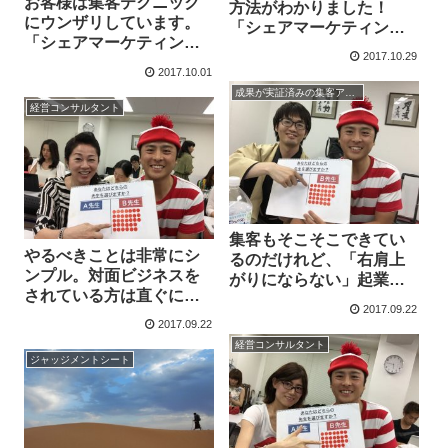
お客様は集客テクニック
方法がわかりました！
にウンザリしています。
「シェアマーケティング
「シェアマーケティング
セミナー」お客様の声
2017.10.29
セミナー」お客様の声
2017.10.01
成果が実証済みの集客アイデア集
経営コンサルタント
集客もそこそこできてい
やるべきことは非常にシ
るのだけれど、「右肩上
ンプル。対面ビジネスを
がりにならない」起業家
されている方は直ぐに活
にオススメ！「シェアマ
2017.09.22
用ができます。「シェア
ーケティングセミナー」
2017.09.22
マーケティングセミナ
お客様の声
経営コンサルタント
ー」お客様の声
ジャッジメントシート