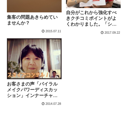
自分がこれから強化すべ
集客の問題あきらめてい
きクチコミポイントがよ
ませんか？
くわかりました。「シェ
アマーケティングセミナ
2015.07.11
2017.09.22
ー」お客様の声
お客さまの声「バイラル
メイクパワーディスカッ
ション」インナーチャイ
ルドカード心理セラピス
2014.07.28
ト養成講師セラピールー
ムオワゾブルーを運営さ
れるふるたてひろこさま
より