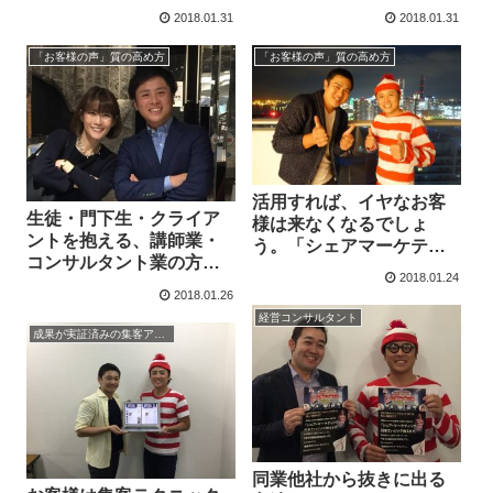
ション」お客様の声
た。「シェアマーケティ
2018.01.31
2018.01.31
ングセミナー」お客様の
声
「お客様の声」質の高め方
「お客様の声」質の高め方
活用すれば、イヤなお客
生徒・門下生・クライア
様は来なくなるでしょ
ントを抱える、講師業・
う。「シェアマーケティ
コンサルタント業の方
ングセミナー」主催者の
2018.01.24
に、自信をもってオスス
声
2018.01.26
メいたします。「シェア
経営コンサルタント
マーケティングセミナ
成果が実証済みの集客アイデア集
ー」主催者の声
同業他社から抜きに出る