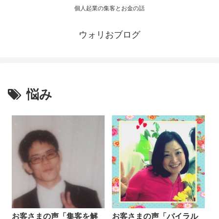
個人起業の集客とお金の話
ウォリおブログ
悩み
お客さまの声「集客を解
お客さまの声「バイラル