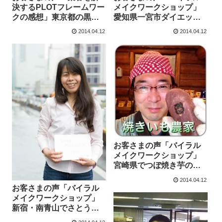
決するPLOTフレームワー
メイクワークショップ」
クの感想」東京都の黒石
愛知県一宮市ダイエット
譲さんより
アドバイザーの松岡直子
2014.04.12
2014.04.12
さんより
お客さまの声「バイラル
メイクワークショップ」
宮崎県でつぼ焼き芋の
「もりのね・綾」を経営
2014.04.12
される成田祐樹さんより
お客さまの声「バイラル
メイクワークショップ」
新宿・南青山でさとう式
リンパケアサロンwithyou