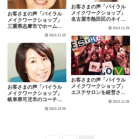
お客さまの声「バイラル
メイクワークショップ」
お客さまの声「バイラル
名古屋市熱田区のネイリ
メイクワークショップ」
スト宇佐見亜紀さんより
三重県志摩市でホームペ
2013.11.29
ージ作成業を営まれる西
2013.11.25
岡智美さんより
お客さまの声「バイラル
メイクワークショップ」
お客さまの声「バイラル
エステサロンを経営され
メイクワークショップ」
る埜田美智子さんより
岐阜県可児市のコーチ深
2013.11.06
谷かおるさんより
2013.10.09