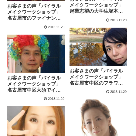
メイクワークショップ」
お客さまの声「バイラル
起業志望の大学生塚本雄
メイクワークショップ」
大さんより
名古屋市のファイナンシ
2013.11.29
ャルプランナー徳山誠也
2013.11.29
さんより
お客さまの声「バイラル
メイクワークショップ」
お客さまの声「バイラル
名古屋市中区のフラワー
メイクワークショップ」
コーディネーター古田智
名古屋市中区大須でイタ
2013.11.29
子さんより
リアンバルアルコバレー
2013.11.29
ノ大須を経営される松橋
輝臣さんより