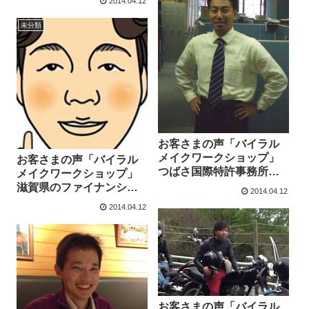
2014.04.12
を経営される磯村尚美さ
んより
未分類
お客さまの声「バイラル
メイクワークショップ」
お客さまの声「バイラル
つばさ国際特許事務所神
メイクワークショップ」
戸オフィス支所長・弁理
滋賀県のファイナンシャ
2014.04.12
士長谷部政男さんより
ルプランナー坪田秀明さ
2014.04.12
んより
お客さまの声「バイラル